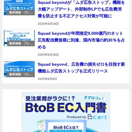
Squad beyondが「ムダ広告ストップ」機能を
大幅アップデート、外部制作LPでも広告費消
業界情報・プレス
費を防止する不正アクセス対策が可能に
リリース
2025年9月18日
Squad beyondが年間推定9,000億円のネット
広告配信費規模に到達、国内市場の約30％を占
業界情報・プレス
める
リリース
2025年9月18日
Squad beyond、広告費の損失ゼロを目指す新
機能ムダ広告ストップを正式リリース
業界情報・プレス
リリース
2025年8月8日