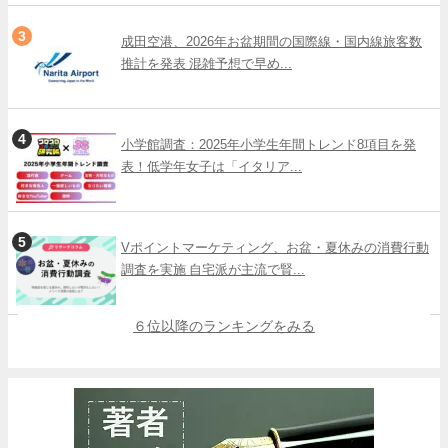
成田空港、2026年お盆期間の国際線・国内線旅客数
推計を発表 混雑予想で早め...
小学館調査：2025年小学生年間トレンド8項目を発
表！低学年女子は「イタリア...
Vポイントマーケティング、お盆・夏休みの消費行動
調査を実施 自宅派が主流で賢...
６位以降のランキングをみる