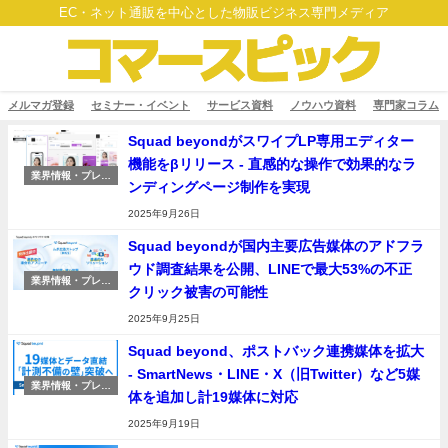
EC・ネット通販を中心とした物販ビジネス専門メディア
メルマガ登録
セミナー・イベント
サービス資料
ノウハウ資料
専門家コラム
Squad beyondがスワイプLP専用エディター
機能をβリリース - 直感的な操作で効果的なラ
業界情報・プレス
ンディングページ制作を実現
リリース
2025年9月26日
Squad beyondが国内主要広告媒体のアドフラ
ウド調査結果を公開、LINEで最大53%の不正
業界情報・プレス
クリック被害の可能性
リリース
2025年9月25日
Squad beyond、ポストバック連携媒体を拡大
- SmartNews・LINE・X（旧Twitter）など5媒
業界情報・プレス
体を追加し計19媒体に対応
リリース
2025年9月19日