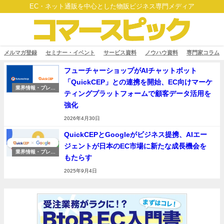
EC・ネット通販を中心とした物販ビジネス専門メディア
メルマガ登録
セミナー・イベント
サービス資料
ノウハウ資料
専門家コラム
フューチャーショップがAIチャットボット
「QuickCEP」との連携を開始、EC向けマーケ
業界情報・プレス
ティングプラットフォームで顧客データ活用を
リリース
強化
2026年4月30日
QuickCEPとGoogleがビジネス提携、AIエー
ジェントが日本のEC市場に新たな成長機会を
業界情報・プレス
もたらす
リリース
2025年9月4日