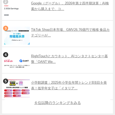
Google（グーグル）、2026年第２四半期決算：AI検
索から購入まで、コ...
TikTok Shop日本市場、GMV26.76億円で推移 食品カ
テゴリーが...
RightTouchとカウネット、AIコンタクトセンター基
盤「QANT We...
小学館調査：2025年小学生年間トレンド8項目を発
表！低学年女子は「イタリア...
６位以降のランキングをみる