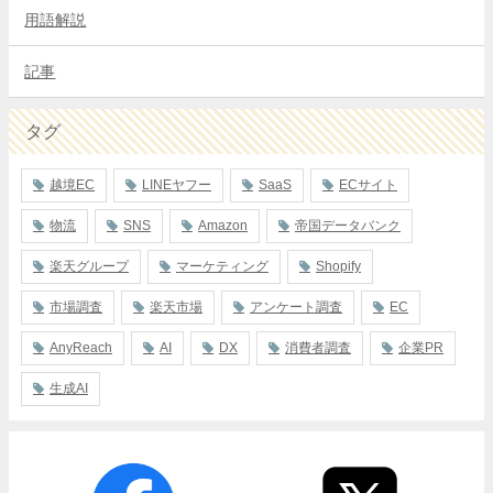
用語解説
記事
タグ
越境EC
LINEヤフー
SaaS
ECサイト
物流
SNS
Amazon
帝国データバンク
楽天グループ
マーケティング
Shopify
市場調査
楽天市場
アンケート調査
EC
AnyReach
AI
DX
消費者調査
企業PR
生成AI