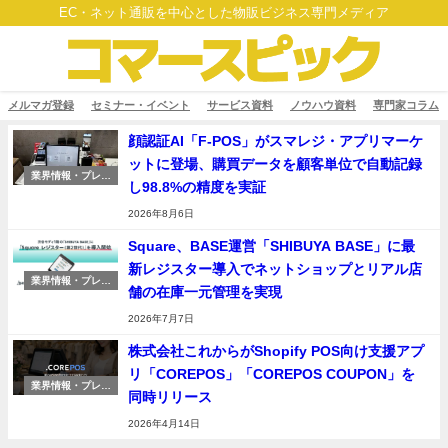
EC・ネット通販を中心とした物販ビジネス専門メディア
メルマガ登録
セミナー・イベント
サービス資料
ノウハウ資料
専門家コラム
顔認証AI「F-POS」がスマレジ・アプリマーケ
ットに登場、購買データを顧客単位で自動記録
業界情報・プレス
し98.8%の精度を実証
リリース
2026年8月6日
Square、BASE運営「SHIBUYA BASE」に最
新レジスター導入でネットショップとリアル店
業界情報・プレス
舗の在庫一元管理を実現
リリース
2026年7月7日
株式会社これからがShopify POS向け支援アプ
リ「COREPOS」「COREPOS COUPON」を
業界情報・プレス
同時リリース
リリース
2026年4月14日