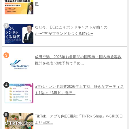
用
なぜ今、ECにこそポッドキャストが効くの
か〜“声”がブランドをつくる時代〜
成田空港、2026年お盆期間の国際線・国内線旅客数
推計を発表 混雑予想で早め...
α世代トレンド調査2026年上半期、好きなアーティス
ト1位は「M!LK」流行...
TikTok、アプリ内EC機能「TikTok Shop」を6月30日
より日本...