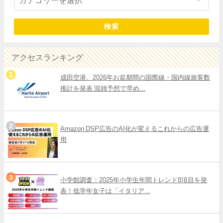
検索
アクセスランキング
成田空港、2026年お盆期間の国際線・国内線旅客数
推計を発表 混雑予想で早め...
Amazon DSP広告のAI化が変えるこれからの広告運
用
小学館調査：2025年小学生年間トレンド8項目を発
表！低学年女子は「イタリア...