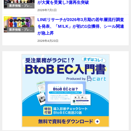
が大賞を受賞し7億再生突破
業界情報・プレス
リリース
2026年7月1日
LINEリサーチが2026年3月期の若年層流行調査
を発表、「M!LK」が初の1位獲得、シール関連
業界情報・プレス
が急上昇
リリース
2026年4月23日