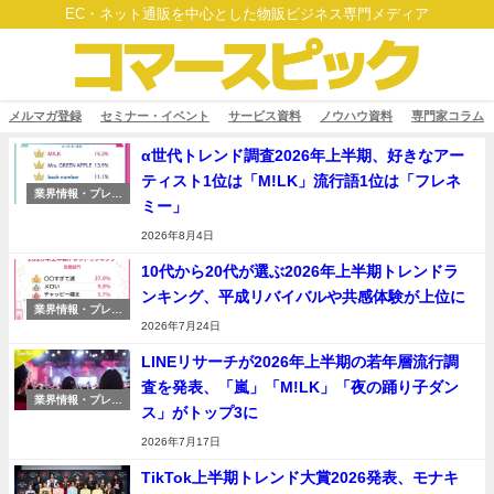
EC・ネット通販を中心とした物販ビジネス専門メディア
メルマガ登録
セミナー・イベント
サービス資料
ノウハウ資料
専門家コラム
α世代トレンド調査2026年上半期、好きなアー
ティスト1位は「M!LK」流行語1位は「フレネ
業界情報・プレス
ミー」
リリース
2026年8月4日
10代から20代が選ぶ2026年上半期トレンドラ
ンキング、平成リバイバルや共感体験が上位に
業界情報・プレス
リリース
2026年7月24日
LINEリサーチが2026年上半期の若年層流行調
査を発表、「嵐」「M!LK」「夜の踊り子ダン
業界情報・プレス
ス」がトップ3に
リリース
2026年7月17日
TikTok上半期トレンド大賞2026発表、モナキ