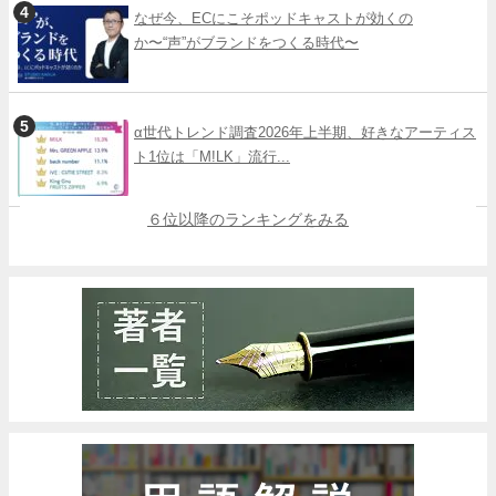
なぜ今、ECにこそポッドキャストが効くの
か〜“声”がブランドをつくる時代〜
α世代トレンド調査2026年上半期、好きなアーティス
ト1位は「M!LK」流行...
６位以降のランキングをみる