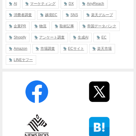
AI
マーケティング
DX
AnyReach
消費者調査
越境EC
SNS
楽天グループ
企業PR
物流
取材記事
帝国データバンク
Shopify
アンケート調査
生成AI
EC
Amazon
市場調査
ECサイト
楽天市場
LINEヤフー