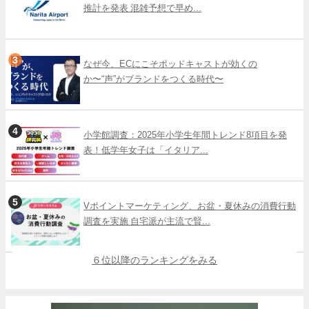
推計を発表 混雑予想で早め...
なぜ今、ECにこそポッドキャストが効くの
か〜“声”がブランドをつくる時代〜
小学館調査：2025年小学生年間トレンド8項目を発
表！低学年女子は「イタリア...
Vポイントマーケティング、お盆・夏休みの消費行動
調査を実施 自宅派が主流で賢...
６位以降のランキングをみる