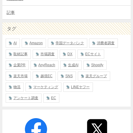
記事
タグ
AI
Amazon
帝国データバンク
消費者調査
取材記事
市場調査
DX
ECサイト
企業PR
AnyReach
生成AI
Shopify
楽天市場
越境EC
SNS
楽天グループ
物流
マーケティング
LINEヤフー
アンケート調査
EC