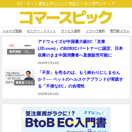
EC・ネット通販を中心とした物販ビジネス専門メディア
メルマガ登録
セミナー・イベント
サービス資料
ノウハウ資料
専門家コラム
アドウェイズが中国最大級EC「京東
(JD.com)」のB2B2Cパートナーに認定、日本
業界情報・プレス
在庫のまま中国消費者へ直接販売可能に
リリース
2026年7月13日
「不安」を売るのは、もう終わりにしません
か？── ペットのヘルスケアブランドが実践す
事業者コラム
る「不便なEC」の合理性
2026年3月13日