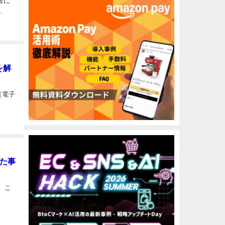
者に
.
を解
（電子
た事
。こ