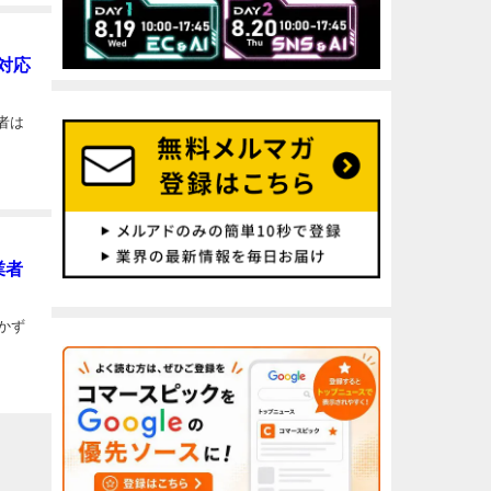
対応
者は
業者
かず