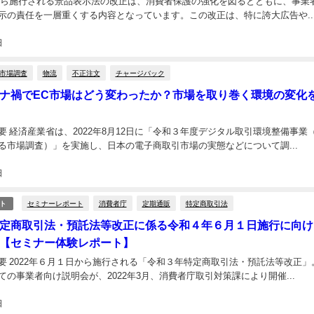
0月から施行される景品表示法の改正は、消費者保護の強化を図るとともに、事業
示の責任を一層重くする内容となっています。この改正は、特に誇大広告や..
日
市場調査
物流
不正注文
チャージバック
ナ禍でEC市場はどう変わったか？市場を取り巻く環境の変化
要 経済産業省は、2022年8月12日に「令和３年度デジタル取引環境整備事業
る市場調査）」を実施し、日本の電子商取引市場の実態などについて調...
日
セミナーレポート
消費者庁
定期通販
特定商取引法
ト
定商取引法・預託法等改正に係る令和４年６月１日施行に向け
【セミナー体験レポート】
要 2022年６月１日から施行される「令和３年特定商取引法・預託法等改正」
ての事業者向け説明会が、2022年3月、消費者庁取引対策課により開催...
日