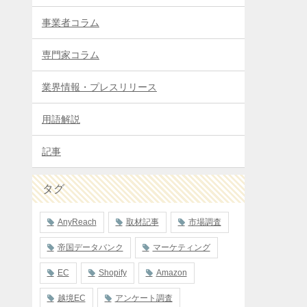
事業者コラム
専門家コラム
業界情報・プレスリリース
用語解説
記事
タグ
AnyReach
取材記事
市場調査
帝国データバンク
マーケティング
EC
Shopify
Amazon
越境EC
アンケート調査