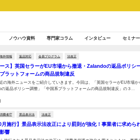
ノウハウ資料
専門家コラム
インタビュー
セミナー
海外情報
返品対応
会員プログラム
法改正
ース】英国セラーがEU市場から撤退・Zalandoの返品ポリシ
プラットフォームの商品規制違反
近の海外ニュースをご紹介していきます。今回は、「英国セラーがEU市場か
ndoの返品ポリシー調整」「中国系プラットフォームの商品規制違反」の３...
日
消費者庁
景品表示法
法改正
年10月施行】景品表示法改正により罰則が強化！事業者に求めら
影響