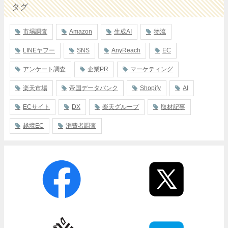
タグ
市場調査
Amazon
生成AI
物流
LINEヤフー
SNS
AnyReach
EC
アンケート調査
企業PR
マーケティング
楽天市場
帝国データバンク
Shopify
AI
ECサイト
DX
楽天グループ
取材記事
越境EC
消費者調査