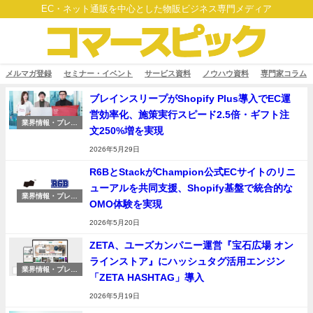
EC・ネット通販を中心とした物販ビジネス専門メディア
メルマガ登録
セミナー・イベント
サービス資料
ノウハウ資料
専門家コラム
ブレインスリープがShopify Plus導入でEC運
営効率化、施策実行スピード2.5倍・ギフト注
業界情報・プレス
文250%増を実現
リリース
2026年5月29日
R6BとStackがChampion公式ECサイトのリニ
ューアルを共同支援、Shopify基盤で統合的な
業界情報・プレス
OMO体験を実現
リリース
2026年5月20日
ZETA、ユーズカンパニー運営『宝石広場 オン
ラインストア』にハッシュタグ活用エンジン
業界情報・プレス
「ZETA HASHTAG」導入
リリース
2026年5月19日