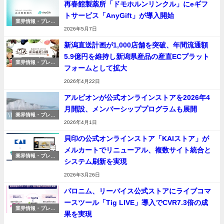
再春館製薬所「ドモホルンリンクル」にeギフ
トサービス「AnyGift」が導入開始
業界情報・プレス
リリース
2026年5月7日
新潟直送計画が1,000店舗を突破、年間流通額
5.9億円を維持し新潟県産品の産直ECプラット
業界情報・プレス
フォームとして拡大
リリース
2026年4月22日
アルビオンが公式オンラインストアを2026年4
月開設、メンバーシッププログラムも展開
業界情報・プレス
リリース
2026年4月1日
貝印の公式オンラインストア「KAIストア」が
メルカートでリニューアル、複数サイト統合と
業界情報・プレス
システム刷新を実現
リリース
2026年3月26日
パロニム、リーバイス公式ストアにライブコマ
ースツール「Tig LIVE」導入でCVR7.3倍の成
業界情報・プレス
果を実現
リリース