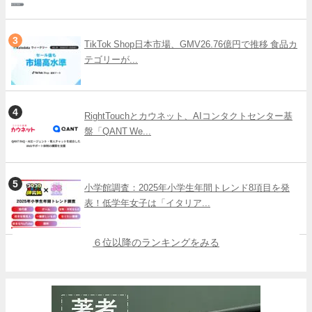
TikTok Shop日本市場、GMV26.76億円で推移 食品カ
テゴリーが...
RightTouchとカウネット、AIコンタクトセンター基
盤「QANT We...
小学館調査：2025年小学生年間トレンド8項目を発
表！低学年女子は「イタリア...
６位以降のランキングをみる