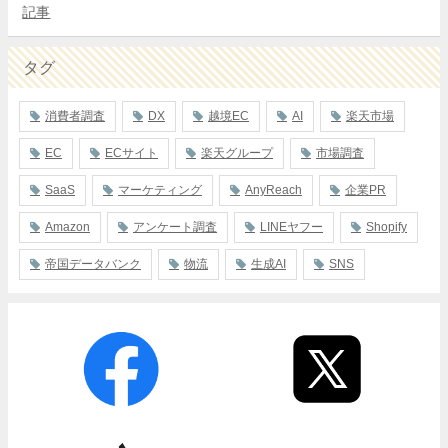
記事
タグ
消費者調査
DX
越境EC
AI
楽天市場
EC
ECサイト
楽天グループ
市場調査
SaaS
マーケティング
AnyReach
企業PR
Amazon
アンケート調査
LINEヤフー
Shopify
帝国データバンク
物流
生成AI
SNS