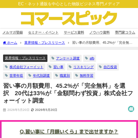
EC・ネット通販を中心とした物販ビジネス専門メディア
メルマガ登録
セミナー・イベント
サービス資料
ノウハウ資料
専門家コラム
ホーム
業界情報・プレスリリース
習い事の月額費用、45.2%が「完全無
料」を選択 20代は33%が「金額問わず投資」株式会社フォーイット調査
業界情報・プレスリリース
アンケート調査
afb
株式会社フォーイット
習い事
リスキリング
自己投資
世帯年収
年代別調査
職業別
無料学習
習い事の月額費用、45.2%が「完全無料」を選
択 20代は33%が「金額問わず投資」株式会社フ
ォーイット調査
2026年5月20日
2026年5月20日