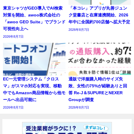
東京シャツがGEO導入でAI検索
「本コレ」アプリが丸善ジュン
対策を開始、awoo株式会社の
ク堂書店と在庫連携開始、2026
「awoo GEO Suite」でブランド
年中に全国約700店舗へ拡大予定
可視性向上へ
2026年8月7日
2026年8月7日
EC一元管理システム「クロス
通販で洋服購入時のサイズ失
マ」がスマホ対応を実現、移動
敗、女性の75%が経験ありと回
中でもAmazon商品情報から他モ
答 Re-J＆SUPUREとNEXER
ールへ出品可能に
Groupが調査
2026年8月7日
2026年8月7日