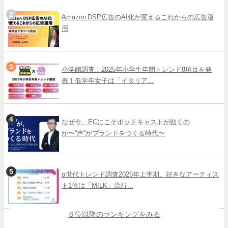
Amazon DSP広告のAI化が変えるこれからの広告運
用
小学館調査：2025年小学生年間トレンド8項目を発
表！低学年女子は「イタリア...
なぜ今、ECにこそポッドキャストが効くの
か〜“声”がブランドをつくる時代〜
α世代トレンド調査2026年上半期、好きなアーティス
ト1位は「M!LK」流行...
６位以降のランキングをみる