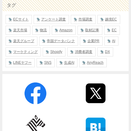
タグ
ECサイト
アンケート調査
市場調査
越境EC
楽天市場
物流
Amazon
取材記事
EC
楽天グループ
帝国データバンク
企業PR
AI
マーケティング
Shopify
消費者調査
DX
LINEヤフー
SNS
生成AI
AnyReach