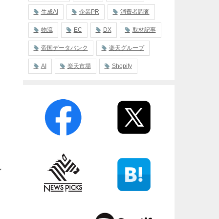
生成AI
企業PR
消費者調査
物流
EC
DX
取材記事
帝国データバンク
楽天グループ
AI
楽天市場
Shopify
し
ン