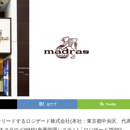
はてブ
Feedly
リードするロジザード株式会社(本社：東京都中央区、代
るクラウドWMS(倉庫管理システム)「ロジザードZERO」