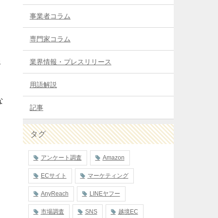
事業者コラム
専門家コラム
業界情報・プレスリリース
S
用語解説
な
記事
タグ
アンケート調査
Amazon
ECサイト
マーケティング
AnyReach
LINEヤフー
市場調査
SNS
越境EC