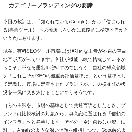
カテゴリーブランディングの要諦
今回の教訓は、「知られている(Google)」から「信じられ
る(専業ツール)」への橋渡しをいかに戦略的に構築するかと
いう点にあります。
現在、有料SEOツール市場には絶対的な王者が不在の空白
地帯が広がっています。各社が機能比較で拮抗しているか
らこそ、単なる露出を増やすのではなく、自社の得意領域
を「これこそがSEOの最重要評価基準だ」という基準とし
て定義し、市場に定着させたブランドが、この横並びの状
況を一気に突き抜けることになりそうです。
自らの主張を、市場の基準として共通言語としたとき、ブ
ランドは比較検討の対象から、無意識に選ばれる「信頼の
インフラ」へと昇華します。95%の「今は買わない層」に
対し、Ahrefsのような深い信頼を維持しつつ、Googleのよ