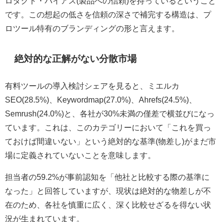
ロダクト・バイアス(製品への信頼)を持っているということ
です。この想起の低さを信頼の深さで補完する構造は、プ
ロツール特有のブランディングの形と言えます。
絶対的な正解がない分散市場
有料ツールの導入検討シェアを見ると、ミエルカ
SEO(28.5%)、Keywordmap(27.0%)、Ahrefs(24.5%)、
Semrush(24.0%)と、各社が30%未満の僅差で横並びになっ
ています。これは、このカテゴリーにおいて「これを買っ
ておけば間違いない」という絶対的な基準(物差し)がまだ市
場に定義されていないことを意味します。
担当者の59.2%が事前認知を「他社と比較する際の基準に
なった」と回答していますが、現状は絶対的な物差しが不
在のため、各社を慎重に広く、深く比較せざるを得ない状
況が生まれています。