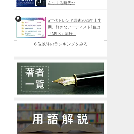
をつくる時代〜
α世代トレンド調査2026年上半
期、好きなアーティスト1位は
「M!LK」流行...
６位以降のランキングをみる