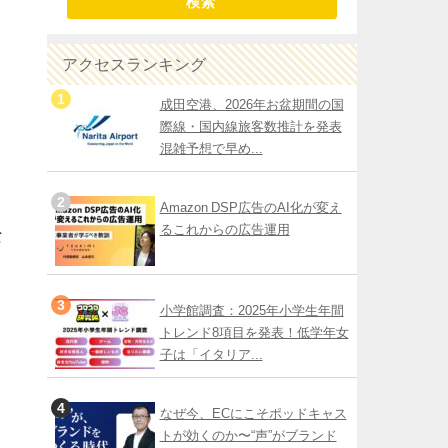
検索
アクセスランキング
成田空港、2026年お盆期間の国
際線・国内線旅客数推計を発表
混雑予想で早め...
Amazon DSP広告のAI化が変え
るこれからの広告運用
な
小学館調査：2025年小学生年間
トレンド8項目を発表！低学年女
子は「イタリア...
なぜ今、ECにこそポッドキャス
トが効くのか〜“声”がブランド