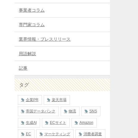
事業者コラム
専門家コラム
業界情報・プレスリリース
用語解説
記事
タグ
企業PR
楽天市場
帝国データバンク
物流
SNS
生成AI
ECサイト
Amazon
EC
マーケティング
消費者調査