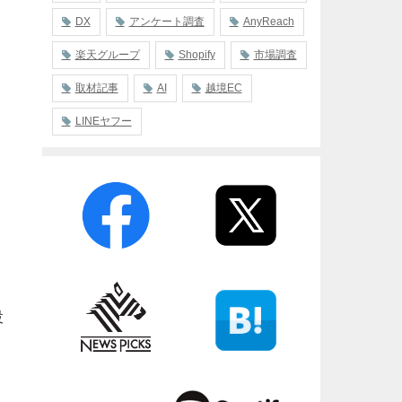
DX
アンケート調査
AnyReach
楽天グループ
Shopify
市場調査
取材記事
AI
越境EC
LINEヤフー
投