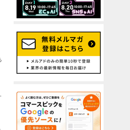
る
ユ
ャ