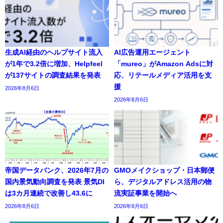
生成AI経由のヘルプサイト流入
AI広告運用エージェント
が1年で3.2倍に増加、Helpfeel
「mureo」がAmazon Adsに対
が137サイトの調査結果を発表
応、リテールメディア活用を支
援
2026年8月6日
2026年8月6日
帝国データバンク、2026年7月の
GMOメイクショップ・日本郵便
国内景気動向調査を発表 景気DI
ら、デジタルアドレス活用の物
は3カ月連続で改善し43.6に
流実証事業を開始へ
2026年8月6日
2026年8月6日