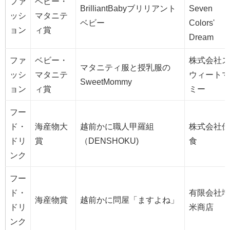
ファ
ベビー・
BrilliantBabyブリリアント
Seven
ッシ
マタニテ
ベビー
Colors'
ョン
ィ賞
Dream
ファ
ベビー・
株式会社ス
マタニティ服と授乳服の
ッシ
マタニテ
ウィートマ
SweetMommy
ョン
ィ賞
ミー
フー
ド・
海産物大
越前かに職人甲羅組
株式会社伝
ドリ
賞
（DENSHOKU)
食
ンク
フー
ド・
有限会社増
海産物賞
越前かに問屋「ますよね」
ドリ
米商店
ンク