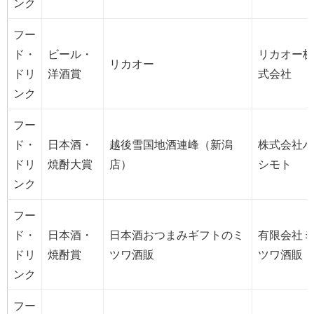
ンク
フー
ド・
ビール・
リカオー株
リカオー
ドリ
洋酒賞
式会社
ンク
フー
ド・
日本酒・
越後雪国地酒連峰（新潟
株式会社ハ
ドリ
焼酎大賞
店）
シモト
ンク
フー
ド・
日本酒・
日本酒おつまみギフトのミ
有限会社ミ
ドリ
焼酎賞
ツワ酒販
ツワ酒販
ンク
フー