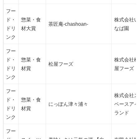
フー
ド・
惣菜・食
株式会社い
茶匠庵-chashoan-
ドリ
材大賞
なば園
ンク
フー
ド・
惣菜・食
株式会社松
松屋フーズ
ドリ
材賞
屋フーズ
ンク
フー
株式会社ス
ド・
惣菜・食
にっぽん津々浦々
ペースアイ
ドリ
材賞
ランド
ンク
フー