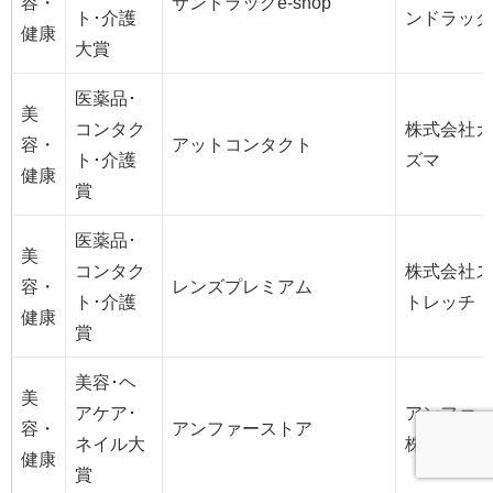
容・
サンドラッグe-shop
ト･介護
ンドラッグ
健康
大賞
医薬品･
美
コンタク
株式会社カ
容・
アットコンタクト
ト･介護
ズマ
健康
賞
医薬品･
美
コンタク
株式会社ス
容・
レンズプレミアム
ト･介護
トレッチ
健康
賞
美容･ヘ
美
アケア･
アンファー
容・
アンファーストア
ネイル大
株式会社
健康
賞