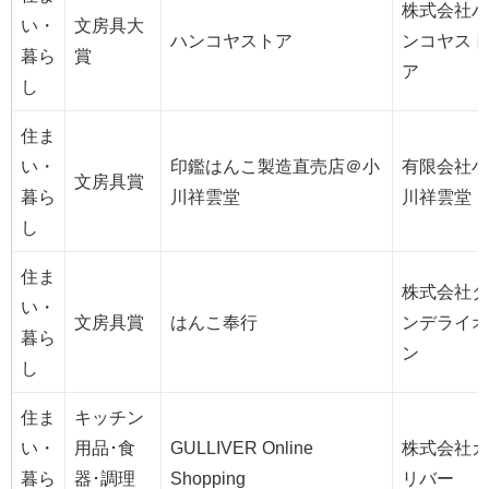
株式会社ハ
い・
文房具大
ハンコヤストア
ンコヤスト
暮ら
賞
ア
し
住ま
い・
印鑑はんこ製造直売店＠小
有限会社小
文房具賞
暮ら
川祥雲堂
川祥雲堂
し
住ま
株式会社ダ
い・
文房具賞
はんこ奉行
ンデライオ
暮ら
ン
し
住ま
キッチン
い・
用品･食
GULLIVER Online
株式会社ガ
暮ら
器･調理
Shopping
リバー