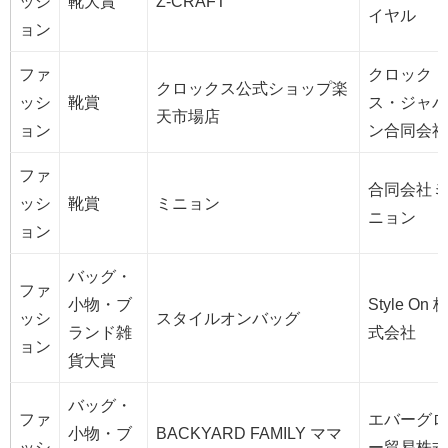
ッシ
靴大賞
Z-CRAFT
イヤル
ョン
ファ
クロック
クロックス公式ショップ楽
ッシ
靴賞
ス・ジャパ
天市場店
ョン
ン合同会社
ファ
合同会社ミ
ッシ
靴賞
ミニョン
ニョン
ョン
バッグ・
ファ
小物・ブ
Style On 
ッシ
スタイルオンバッグ
ランド雑
式会社
ョン
貨大賞
バッグ・
ファ
エバーグロ
小物・ブ
BACKYARD FAMILY ママ
ッシ
ー貿易株式