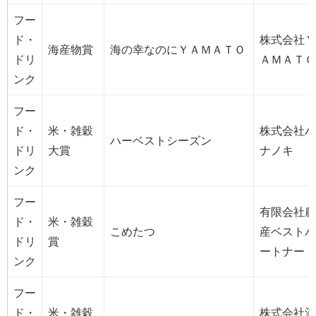
フー
ド・
株式会社Ｙ
海産物賞
海の幸なのにＹＡＭＡＴＯ
ドリ
ＡＭＡＴＯ
ンク
フー
ド・
米・雑穀
株式会社ハ
ハーベストシーズン
ドリ
大賞
ナノキ
ンク
フー
有限会社農
ド・
米・雑穀
こめたつ
産ベストパ
ドリ
賞
ートナー
ンク
フー
ド・
米・雑穀
株式会社酒