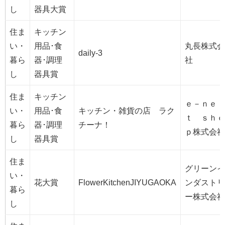
し
器具大賞
住ま
キッチン
い・
用品･食
丸長株式会
daily-3
暮ら
器･調理
社
し
器具賞
住ま
キッチン
ｅ－ｎｅ
い・
用品･食
キッチン・雑貨の店 ラク
ｔ ｓｈｏ
暮ら
器･調理
チーナ！
ｐ株式会社
し
器具賞
住ま
グリーンイ
い・
花大賞
FlowerKitchenJIYUGAOKA
ンダストリ
暮ら
ー株式会社
し