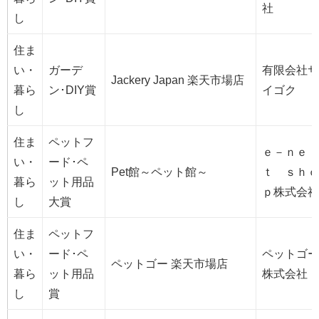
社
し
住ま
い・
ガーデ
有限会社サ
Jackery Japan 楽天市場店
暮ら
ン･DIY賞
イゴク
し
住ま
ペットフ
ｅ－ｎｅ
い・
ード･ペ
Pet館～ペット館～
ｔ ｓｈｏ
暮ら
ット用品
ｐ株式会社
し
大賞
住ま
ペットフ
い・
ード･ペ
ペットゴー
ペットゴー 楽天市場店
暮ら
ット用品
株式会社
し
賞