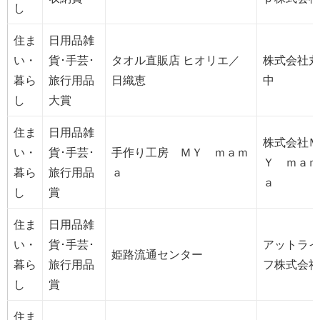
し
住ま
日用品雑
い・
貨･手芸･
タオル直販店 ヒオリエ／
株式会社丸
暮ら
旅行用品
日織恵
中
し
大賞
住ま
日用品雑
株式会社Ｍ
い・
貨･手芸･
手作り工房 ＭＹ ｍａｍ
Ｙ ｍａｍ
暮ら
旅行用品
ａ
ａ
し
賞
住ま
日用品雑
い・
貨･手芸･
アットライ
姫路流通センター
暮ら
旅行用品
フ株式会社
し
賞
住ま