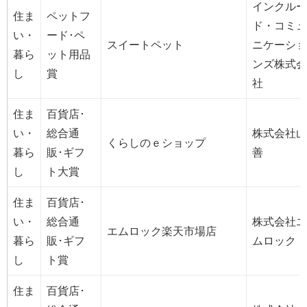
インクルー
住ま
ペットフ
ド・コミュ
い・
ード･ペ
スイートペット
ニケーショ
暮ら
ット用品
ンズ株式会
し
賞
社
住ま
百貨店･
い・
総合通
株式会社山
くらしのｅショップ
暮ら
販･ギフ
善
し
ト大賞
住ま
百貨店･
い・
総合通
株式会社エ
エムロック楽天市場店
暮ら
販･ギフ
ムロック
し
ト賞
住ま
百貨店･