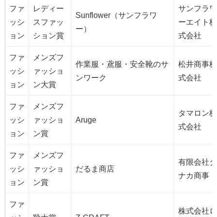
ファ
レディー
サンフラワ
Sunflower（サンフラワ
ッシ
スファッ
ーエイト株
ー）
ョン
ション賞
式会社
ファ
メンズフ
作業服・鳶服・安全靴のサ
松井商事株
ッシ
ァッショ
ンワーク
式会社
ョン
ン大賞
ファ
メンズフ
タマロン株
ッシ
ァッショ
Aruge
式会社
ョン
ン賞
ファ
メンズフ
有限会社タ
ッシ
ァッショ
だるま商店
ナカ商事
ョン
ン賞
ファ
株式会社ロ