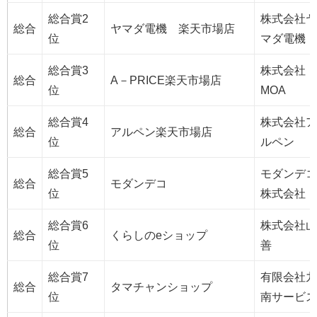
総合賞2
株式会社ヤ
総合
ヤマダ電機 楽天市場店
位
マダ電機
総合賞3
株式会社
総合
A－PRICE楽天市場店
位
MOA
総合賞4
株式会社ア
総合
アルペン楽天市場店
位
ルペン
総合賞5
モダンデコ
総合
モダンデコ
位
株式会社
総合賞6
株式会社山
総合
くらしのeショップ
位
善
総合賞7
有限会社九
総合
タマチャンショップ
位
南サービス