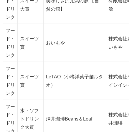
ド・
スイーツ
美味しさは元気の源 【自
有限会社味
ドリ
大賞
然の館】
源
ンク
フー
ド・
スイーツ
株式会社お
おいもや
ドリ
賞
いもや
ンク
フー
ド・
スイーツ
LeTAO（小樽洋菓子舗ルタ
株式会社ケ
ドリ
賞
オ）
イシイシイ
ンク
フー
水・ソフ
ド・
株式会社澤
トドリン
澤井珈琲Beans＆Leaf
ドリ
井珈琲
ク大賞
ンク