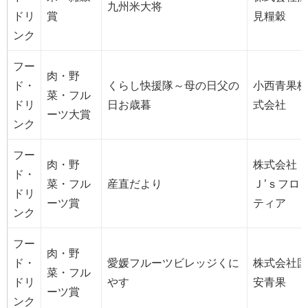
九州米大将
ドリ
賞
見糧穀
ンク
フー
肉・野
ド・
くらし快援隊～母の日父の
小西青果株
菜・フル
ドリ
日お歳暮
式会社
ーツ大賞
ンク
フー
肉・野
株式会社
ド・
菜・フル
産直だより
Ｊ’ｓフロ
ドリ
ーツ賞
ティア
ンク
フー
肉・野
ド・
愛媛フルーツビレッジくに
株式会社国
菜・フル
ドリ
やす
安青果
ーツ賞
ンク