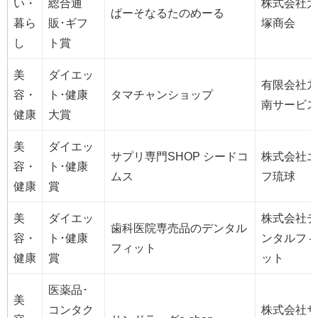
い・
総合通
株式会社大
ぱーそなるたのめーる
暮ら
販･ギフ
塚商会
し
ト賞
美
ダイエッ
有限会社九
容・
ト･健康
タマチャンショップ
南サービス
健康
大賞
美
ダイエッ
サプリ専門SHOP シードコ
株式会社エ
容・
ト･健康
ムス
フ琉球
健康
賞
美
ダイエッ
株式会社デ
歯科医院専売品のデンタル
容・
ト･健康
ンタルフィ
フィット
健康
賞
ット
医薬品･
美
コンタク
株式会社サ