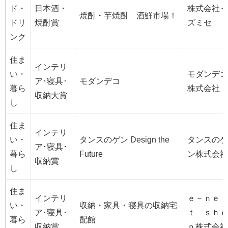
ド・
日本酒・
株式会社イ
焼酎・芋焼酎 酒鮮市場！
ドリ
焼酎賞
ズミセ
ンク
住ま
インテリ
い・
モダンデコ
ア･寝具･
モダンデコ
暮ら
株式会社
収納大賞
し
住ま
インテリ
い・
タンスのゲン Design the
タンスのゲ
ア･寝具･
暮ら
Future
ン株式会社
収納賞
し
住ま
インテリ
ｅ－ｎｅ
い・
収納・家具・寝具の収納宅
ア･寝具･
ｔ ｓｈｏ
暮ら
配館
収納賞
ｐ株式会社