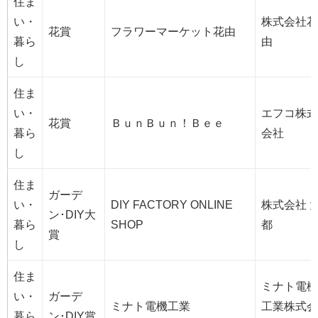
住ま
い・
株式会社花
花賞
フラワーマーケット花由
暮ら
由
し
住ま
い・
エフコ株式
花賞
ＢｕｎＢｕｎ！Ｂｅｅ
暮ら
会社
し
住ま
ガーデ
い・
DIY FACTORY ONLINE
株式会社 
ン･DIY大
暮ら
SHOP
都
賞
し
住ま
ミナト電機
い・
ガーデ
ミナト電機工業
工業株式会
暮ら
ン･DIY賞