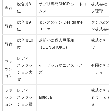
総合賞8
サプリ専門SHOP シードコ
株式会社エ
総合
位
ムス
フ琉球
総合賞9
タンスのゲン Design the
タンスのゲ
総合
位
Future
ン株式会社
総合賞10
越前かに職人甲羅組
株式会社 
総合
位
（DENSHOKU)
食
レディー
ファ
スファッ
イーザッカマニアストアー
有限会社ズ
ッシ
ション大
ズ
ーティー
ョン
賞
ファ
レディー
株式会社ａ
ッシ
スファッ
antiqua
ｎｔｉｑｕ
ョン
ション賞
ａ