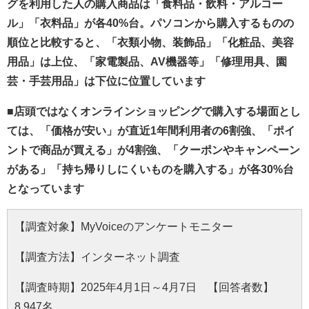
グを利用した人の購入商品は「食料品・飲料・アルコー
ル」「衣料品」が各40%台。パソコンから購入するものの
順位と比較すると、「衣類小物、装飾品」「化粧品、美容
用品」は上位、「家電製品、AV機器等」「修理用具、園
芸・手芸用品」は下位に位置しています
■
店頭ではなくオンラインショッピングで購入する場面とし
ては、「価格が安い」が直近1年間利用者の6割強、「ポイ
ントで商品が買える」が4割強、「クーポンやキャンペーン
がある」「持ち帰りしにくいものを購入する」が各30%台
となっています
【調査対象】MyVoiceのアンケートモニター
【調査方法】インターネット調査
【調査時期】2025年4月1日～4月7日 【回答者数】
8,947名