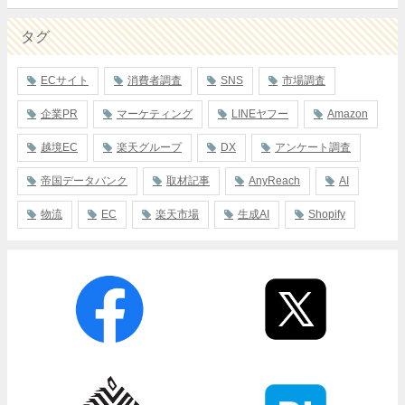
タグ
ECサイト
消費者調査
SNS
市場調査
企業PR
マーケティング
LINEヤフー
Amazon
越境EC
楽天グループ
DX
アンケート調査
帝国データバンク
取材記事
AnyReach
AI
物流
EC
楽天市場
生成AI
Shopify