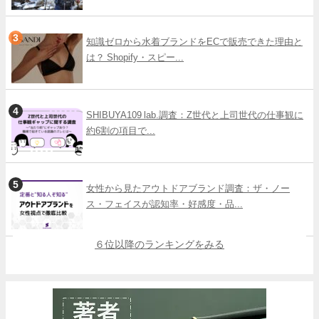
知識ゼロから水着ブランドをECで販売できた理由と
は？ Shopify・スピー...
SHIBUYA109 lab.調査：Z世代と上司世代の仕事観に
約6割の項目で...
女性から見たアウトドアブランド調査：ザ・ノー
ス・フェイスが認知率・好感度・品...
６位以降のランキングをみる