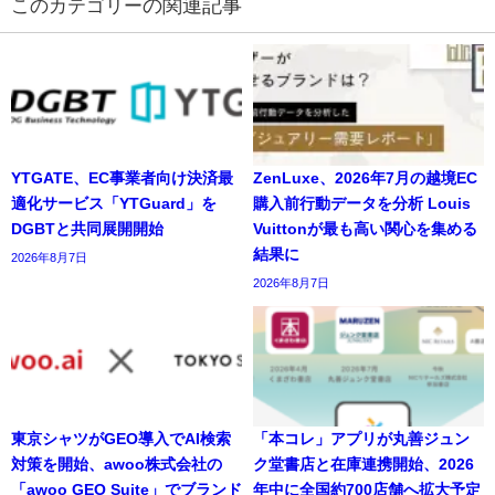
の関連記事
YTGATE、EC事業者向け決済最
ZenLuxe、2026年7月の越境EC
適化サービス「YTGuard」を
購入前行動データを分析 Louis
DGBTと共同展開開始
Vuittonが最も高い関心を集める
結果に
2026年8月7日
2026年8月7日
東京シャツがGEO導入でAI検索
「本コレ」アプリが丸善ジュン
対策を開始、awoo株式会社の
ク堂書店と在庫連携開始、2026
「awoo GEO Suite」でブランド
年中に全国約700店舗へ拡大予定