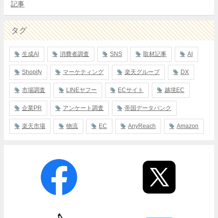
記事
タグ
生成AI
消費者調査
SNS
取材記事
AI
Shopify
マーケティング
楽天グループ
DX
市場調査
LINEヤフー
ECサイト
越境EC
企業PR
アンケート調査
帝国データバンク
楽天市場
物流
EC
AnyReach
Amazon