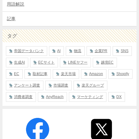
用語解説
記事
タグ
帝国データバンク
AI
物流
企業PR
SNS
生成AI
ECサイト
LINEヤフー
越境EC
EC
取材記事
楽天市場
Amazon
Shopify
アンケート調査
市場調査
楽天グループ
消費者調査
AnyReach
マーケティング
DX