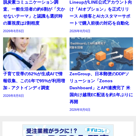
脱炭素コミュニケーション調
LineupがLINE公式アカウント向
査、一般生活者の約6割が「欠か
け「AIオプション」を正式リリ
せないテーマ」と認識も選択時
ース AI接客とAIカスタマーサポ
の重視度は2割程度
ートで購入前後の対応を自動化
2026年8月6日
2026年8月6日
子育て世帯の52%が生成AIで情
ZenGroup、日本郵便のDDPソ
報収集、この1年で95%が利用増
リューション「Zonos
加 - アクトインディ調査
Dashboard」とAPI連携完了 米
国向け越境EC配送を約1年ぶりに
2026年8月6日
再開
2026年8月6日