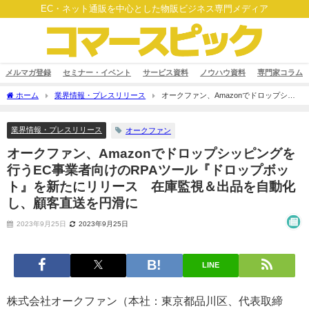
EC・ネット通販を中心とした物販ビジネス専門メディア
メルマガ登録
セミナー・イベント
サービス資料
ノウハウ資料
専門家コラム
ホーム
業界情報・プレスリリース
オークファン、Amazonでドロップシッ
ピングを行うEC事業者向けのRPAツール『ドロップボット』を新たにリリース 在庫
監視＆出品を自動化し、顧客直送を円滑に
業界情報・プレスリリース
オークファン
オークファン、Amazonでドロップシッピングを
行うEC事業者向けのRPAツール『ドロップボッ
ト』を新たにリリース 在庫監視＆出品を自動化
し、顧客直送を円滑に
2023年9月25日
2023年9月25日
LINE
株式会社オークファン（本社：東京都品川区、代表取締