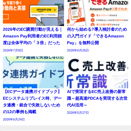
2026年のEC購買行動が見える｜
何から始める?導入検討者のため
Amazon Pay利用者のEC利用頻
の入門ガイド「できるAmazon
度は全体平均の「３倍」だった
Pay」を無料公開
2026年7月8日
2026年6月26日
【ECデータ連携ガイドブック】
AIで実現するEC売上改善の新常
ECシステムリプレイス時、デー
識～超高速PDCAを実現する次世
タ連携・統合で失敗しないため
代AI活用～
の12の事例も掲載
2026年5月27日
2026年6月24日