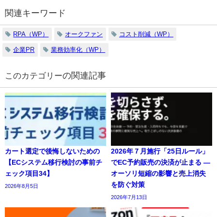
関連キーワード
RPA（WP）
オークファン
コスト削減（WP）
企業PR
業務効率化（WP）
の関連記事
カート選定で後悔しないための
2026年７月施行「25日ルール」
【ECシステム移行検討の事前チ
でEC予約販売の決済が止まる ―
ェック項目34】
オーソリ短縮の影響と売上消失
を防ぐ対策
2026年8月5日
2026年7月13日