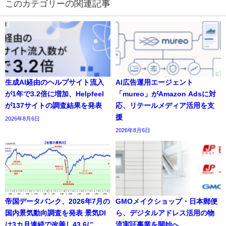
の関連記事
生成AI経由のヘルプサイト流入
AI広告運用エージェント
が1年で3.2倍に増加、Helpfeel
「mureo」がAmazon Adsに対
が137サイトの調査結果を発表
応、リテールメディア活用を支
援
2026年8月6日
2026年8月6日
帝国データバンク、2026年7月の
GMOメイクショップ・日本郵便
国内景気動向調査を発表 景気DI
ら、デジタルアドレス活用の物
は3カ月連続で改善し43.6に
流実証事業を開始へ