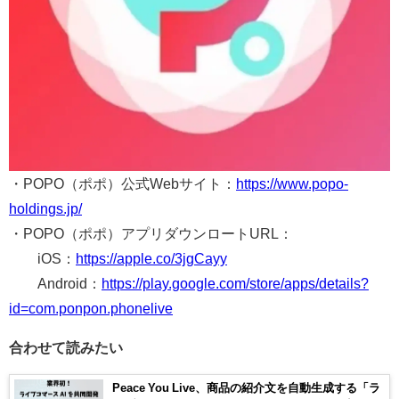
・POPO（ポポ）公式Webサイト：
https://www.popo-
holdings.jp/
・POPO（ポポ）アプリダウンロートURL：
iOS：
https://apple.co/3jgCayy
Android：
https://play.google.com/store/apps/details?
id=com.ponpon.phonelive
合わせて読みたい
Peace You Live、商品の紹介文を自動生成する「ラ