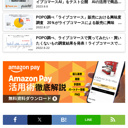
イブコマースAI」をテスト公開 AIの活用で商品の
2023.9.6
情報収集が30分から3分に短縮
POPO調べ「ライブコマース」販売における興味度
調査 20％がライブコマースによる販売に興味 興
2022.8.17
味理由1位は「副業として確立したい」 興味なし・
分からない理由1位は「販売する商品を持ってない」
POPO調べ、ライブコマースで買ってみたい・買い
たくないもの調査結果を発表！ライブコマースで消
2022.6.22
費者が期待する商品・アイテム5つとは！？
LINE