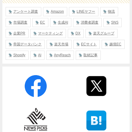
アンケート調査
Amazon
LINEヤフー
物流
市場調査
EC
生成AI
消費者調査
SNS
企業PR
マーケティング
DX
楽天グループ
帝国データバンク
楽天市場
ECサイト
越境EC
Shopify
AI
AnyReach
取材記事