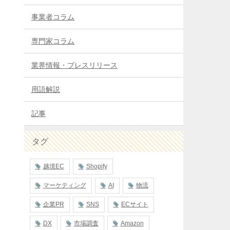
事業者コラム
専門家コラム
業界情報・プレスリリース
用語解説
記事
タグ
越境EC
Shopify
マーケティング
AI
物流
企業PR
SNS
ECサイト
DX
市場調査
Amazon