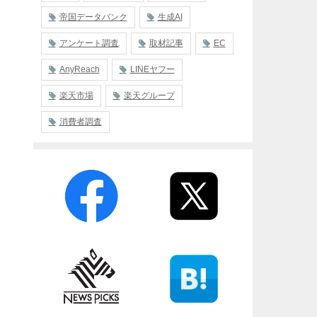
帝国データバンク
生成AI
アンケート調査
取材記事
EC
AnyReach
LINEヤフー
楽天市場
楽天グループ
消費者調査