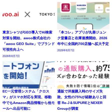
東京シャツがGEO導入でAI検索
「本コレ」アプリが丸善ジュン
対策を開始、awoo株式会社の
ク堂書店と在庫連携開始、2026
「awoo GEO Suite」でブランド
年中に全国約700店舗へ拡大予定
可視性向上へ
2026年8月7日
2026年8月7日
EC一元管理システム「クロス
通販で洋服購入時のサイズ失
マ」がスマホ対応を実現、移動
敗、女性の75%が経験ありと回
中でもAmazon商品情報から他モ
答 Re-J＆SUPUREとNEXER
ールへ出品可能に
Groupが調査