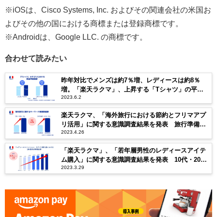
※iOSは、Cisco Systems, Inc. およびその関連会社の米国お
よびその他の国における商標または登録商標です。
※Androidは、Google LLC. の商標です。
合わせて読みたい
昨年対比でメンズは約7％増、レディースは約8％
増。「楽天ラクマ」、上昇する「Tシャツ」の平均
2023.6.2
単価からみる取引動向を発表
楽天ラクマ、「海外旅行における節約とフリマアプ
リ活用」に関する意識調査結果を発表 旅行準備時
2023.4.26
にフリマアプリを活用したユーザーの約3割が1万円
以上を節約
「楽天ラクマ」、「若年層男性のレディースアイテ
ム購入」に関する意識調査結果を発表 10代・20代
2023.3.29
の「レディース」カテゴリ購入取引で男性比率が1年
で2.2ポイント増加