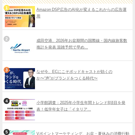
Amazon DSP広告のAI化が変えるこれからの広告運
用
成田空港、2026年お盆期間の国際線・国内線旅客数
推計を発表 混雑予想で早め...
なぜ今、ECにこそポッドキャストが効くの
か〜“声”がブランドをつくる時代〜
小学館調査：2025年小学生年間トレンド8項目を発
表！低学年女子は「イタリア...
Vポイントマーケティング、お盆・夏休みの消費行動