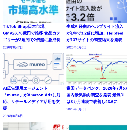
TikTok Shop日本市場、
生成AI経由のヘルプサイト流入
GMV26.76億円で推移 食品カテ
が1年で3.2倍に増加、Helpfeel
ゴリーが3週間で2倍超に急成長
が137サイトの調査結果を発表
2026年8月7日
2026年8月6日
AI広告運用エージェント
帝国データバンク、2026年7月の
「mureo」がAmazon Adsに対
国内景気動向調査を発表 景気DI
応、リテールメディア活用を支
は3カ月連続で改善し43.6に
援
2026年8月6日
2026年8月6日