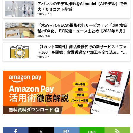
アパレルのモデル撮影をAI model（AIモデル）で最
大７０％コスト削減
2022.6.15
「求められるECの撮影代行サービス」と「進む実店
舗のDX化」 EC関連ニュースまとめ【2022年５月】
2022.6.6
【1カット380円】商品撮影代行の新サービス「フォ
ト360」を開始！背景透過など加工も全て込み。“触
2022.6.1
って魅せる” 360度画像の撮影も
LINE