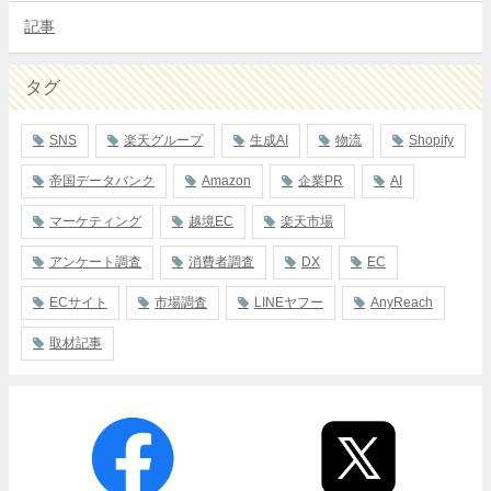
記事
タグ
SNS
楽天グループ
生成AI
物流
Shopify
帝国データバンク
Amazon
企業PR
AI
マーケティング
越境EC
楽天市場
アンケート調査
消費者調査
DX
EC
ECサイト
市場調査
LINEヤフー
AnyReach
取材記事