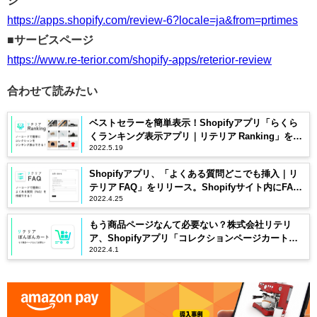
https://apps.shopify.com/review-6?locale=ja&from=prtimes
■サービスページ
https://www.re-terior.com/shopify-apps/reterior-review
合わせて読みたい
ベストセラーを簡単表示！Shopifyアプリ「らくら
くランキング表示アプリ｜リテリア Ranking」をリ
2022.5.19
リース
Shopifyアプリ、「よくある質問どこでも挿入｜リ
テリア FAQ」をリリース。Shopifyサイト内にFAQ
2022.4.25
を自由に追加！
もう商品ページなんて必要ない？株式会社リテリ
ア、Shopifyアプリ「コレクションページカート追
2022.4.1
加アプリ｜リテリア ぽんぽんカート」をリリース