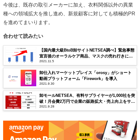
今後は、既存の取引メーカーに加え、衣料関係以外の異業
種への領域拡大を推し進め、新規顧客に対しても積極的PR
を進めてまいります。
合わせて読みたい
【国内最大級BtoB卸サイトNETSEA調べ】緊急事態
宣言後のオーラルケア商品、マスクの売れ行きにつ
2021.11.5
いて
卸仕入れマーケットプレイス「orosy」がショート
動画プラットフォーム「Firework」を導入
2021.9.30
卸モールNETSEA、有料サプライヤーが1,000社を突
破！月会費2万円で企業の販路拡大・売上向上をサポ
2021.9.28
ート