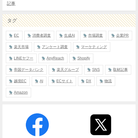
記事
タグ
EC
消費者調査
生成AI
市場調査
企業PR
楽天市場
アンケート調査
マーケティング
LINEヤフー
AnyReach
Shopify
帝国データバンク
楽天グループ
SNS
取材記事
越境EC
AI
ECサイト
DX
物流
Amazon