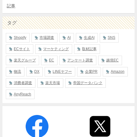
記事
タグ
Shopify
市場調査
AI
生成AI
SNS
ECサイト
マーケティング
取材記事
楽天グループ
EC
アンケート調査
越境EC
物流
DX
LINEヤフー
企業PR
Amazon
消費者調査
楽天市場
帝国データバンク
AnyReach