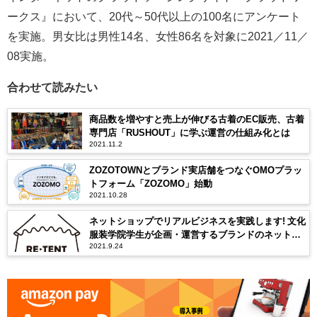
ークス』において、20代～50代以上の100名にアンケート
を実施。男女比は男性14名、女性86名を対象に2021／11／
08実施。
合わせて読みたい
商品数を増やすと売上が伸びる古着のEC販売、古着
専門店「RUSHOUT」に学ぶ運営の仕組み化とは
2021.11.2
ZOZOTOWNとブランド実店舗をつなぐOMOプラッ
トフォーム「ZOZOMO」始動
2021.10.28
ネットショップでリアルビジネスを実践します! 文化
服装学院学生が企画・運営するブランドのネットシ
2021.9.24
ョップがOPEN!