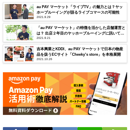
au PAY マーケット「ライブTV」の魅力とは？ヤッ
ホーブルーイングが語るライブコマースの可能性
2021.9.29
「au PAY マーケット」の特徴を活かした店舗運営と
は？ 出店２年目のヤッホーブルーイングに訊いてみ
2021.9.21
た
吉本興業とKDDI、au PAY マーケットで日本の物産
品を扱うECサイト「Cheeky’s store」を本格展開
2021.10.26