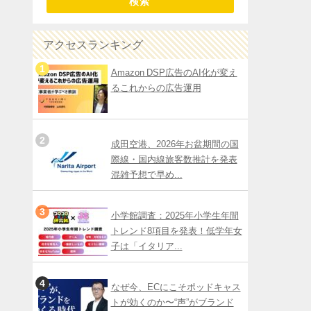
検索
アクセスランキング
Amazon DSP広告のAI化が変え
るこれからの広告運用
成田空港、2026年お盆期間の国
際線・国内線旅客数推計を発表
混雑予想で早め...
小学館調査：2025年小学生年間
トレンド8項目を発表！低学年女
子は「イタリア...
なぜ今、ECにこそポッドキャス
トが効くのか〜“声”がブランド