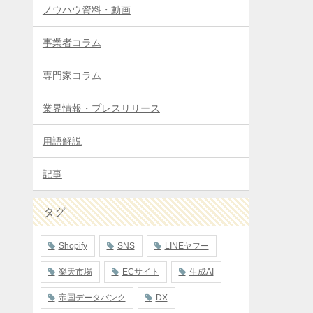
ノウハウ資料・動画
事業者コラム
専門家コラム
業界情報・プレスリリース
用語解説
記事
タグ
Shopify
SNS
LINEヤフー
楽天市場
ECサイト
生成AI
帝国データバンク
DX