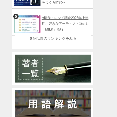
をつくる時代〜
α世代トレンド調査2026年上半
期、好きなアーティスト1位は
「M!LK」流行...
６位以降のランキングをみる