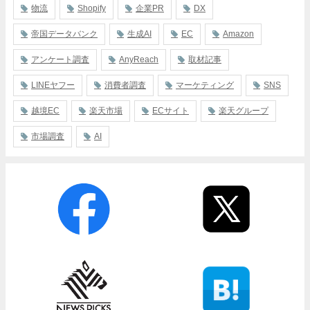
物流
Shopify
企業PR
DX
帝国データバンク
生成AI
EC
Amazon
アンケート調査
AnyReach
取材記事
LINEヤフー
消費者調査
マーケティング
SNS
越境EC
楽天市場
ECサイト
楽天グループ
市場調査
AI