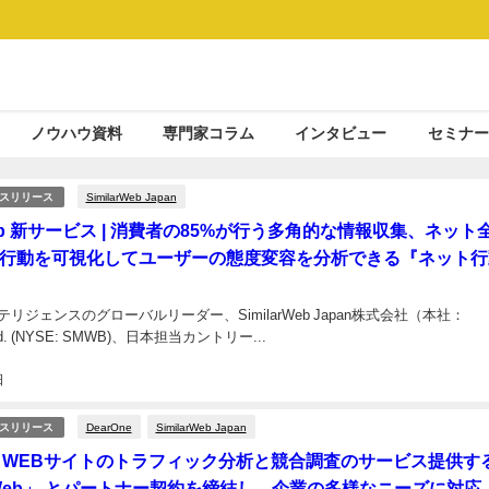
ノウハウ資料
専門家コラム
インタビュー
セミナー
SimilarWeb Japan
スリリース
rWeb 新サービス | 消費者の85%が行う多角的な情報収集、ネット
行動を可視化してユーザーの態度変容を分析できる『ネット行
表
リジェンスのグローバルリーダー、SimilarWeb Japan株式会社（本社：
 Ltd. (NYSE: SMWB)、日本担当カントリー...
日
DearOne
SimilarWeb Japan
スリリース
ne、WEBサイトのトラフィック分析と競合調査のサービス提供す
larWeb」 とパートナー契約を締結し、企業の多様なニーズに対応