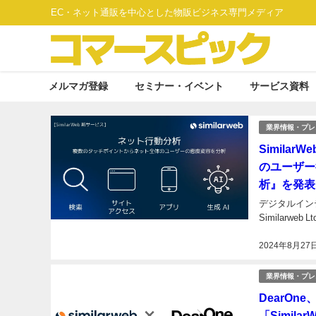
EC・ネット通販を中心とした物販ビジネス専門メディア
メルマガ登録
セミナー・イベント
サービス資料
業界情報・プレ
Simila
のユーザー
析』を発
デジタルインテ
Similarweb
2024年8月27
業界情報・プレ
DearO
「Simi