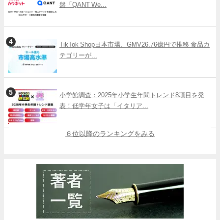
盤「QANT We...
TikTok Shop日本市場、GMV26.76億円で推移 食品カ
テゴリーが...
小学館調査：2025年小学生年間トレンド8項目を発
表！低学年女子は「イタリア...
６位以降のランキングをみる