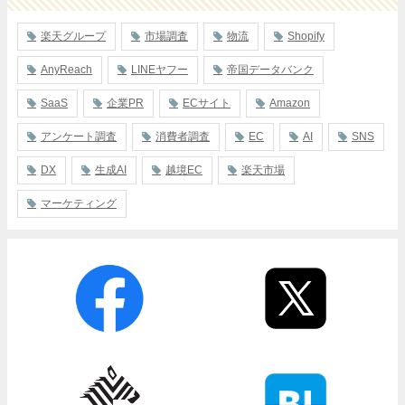
楽天グループ
市場調査
物流
Shopify
AnyReach
LINEヤフー
帝国データバンク
SaaS
企業PR
ECサイト
Amazon
アンケート調査
消費者調査
EC
AI
SNS
DX
生成AI
越境EC
楽天市場
マーケティング