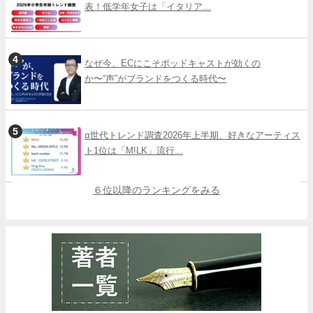
表！低学年女子は「イタリア...
なぜ今、ECにこそポッドキャストが効くの
か〜“声”がブランドをつくる時代〜
α世代トレンド調査2026年上半期、好きなアーティス
ト1位は「M!LK」流行...
６位以降のランキングをみる