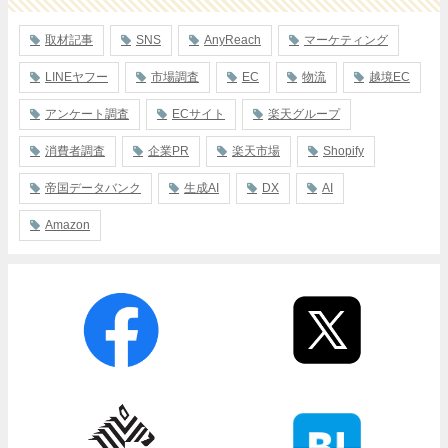
取材記事
SNS
AnyReach
マーケティング
LINEヤフー
市場調査
EC
物流
越境EC
アンケート調査
ECサイト
楽天グループ
消費者調査
企業PR
楽天市場
Shopify
帝国データバンク
生成AI
DX
AI
Amazon