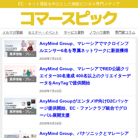
EC・ネット通販を中心とした物販ビジネス専門メディア
メルマガ登録
セミナー・イベント
サービス資料
ノウハウ資料
専門家コラム
AnyMind Group、マレーシアでマクロインフ
ルエンサー6名を専属ネットワークに新規獲得
業界情報・プレス
リリース
2026年7月21日
AnyMind Group、マレーシアでRED公認クリ
エイター30名達成 400名以上のクリエイターデ
業界情報・プレス
ータをAnyTagで提供開始
リリース
2026年7月10日
AnyMind GroupがエンタメIP向けD2Cパッケ
ージ提供開始、EC・ファンクラブ統合でグロ
業界情報・プレス
ーバル展開支援
リリース
2026年4月16日
AnyMind Group、パナソニックとマレーシア