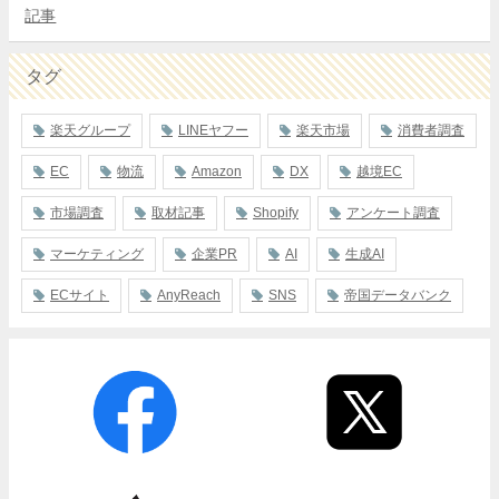
記事
タグ
楽天グループ
LINEヤフー
楽天市場
消費者調査
EC
物流
Amazon
DX
越境EC
市場調査
取材記事
Shopify
アンケート調査
マーケティング
企業PR
AI
生成AI
ECサイト
AnyReach
SNS
帝国データバンク