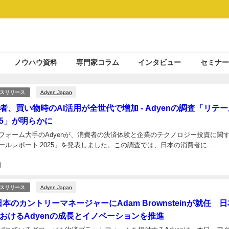
ノウハウ資料
専門家コラム
インタビュー
セミナー
Adyen Japan
スリリース
者、買い物時のAI活用が全世代で増加 - Adyenの調査「リテ
25」が明らかに
フォーム大手のAdyenが、消費者の決済体験と企業のテクノロジー投資に関
ルレポート 2025」を発表しました。この調査では、日本の消費者に...
日
Adyen Japan
スリリース
 日本のカントリーマネージャーにAdam Brownsteinが就任 
おけるAdyenの成長とイノベーションを推進