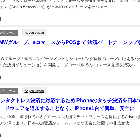
ばれているグローバル決済プラットフォームを提供するAdyenは、本日、ア
（Adam Brownstein）が日本のカントリーマネージャー...
日
Adyen Japan
スリリース
とBMWグループ、eコマースからPOSまで 決済パートナーシップ
、BMWグループの顧客エンゲージメントとショッピング体験のニーズに応えるた
れた決済ソリューションを開発し、グローバルでのeコマース提携を成功へ...
日
Adyen Japan
スリリース
がコンタクトレス決済に対応するためiPhoneのタッチ決済を日本
ードウェアを追加することなく、iPhone1台で簡単、安全に
大手企業に選ばれているグローバル決済プラットフォームを提供するAdyen
タッチ決済により、日本の加盟店がシームレスかつ安全に対面での非接触決...
日