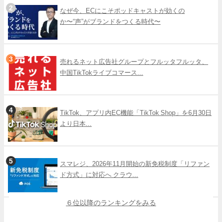
なぜ今、ECにこそポッドキャストが効くの
か〜“声”がブランドをつくる時代〜
売れるネット広告社グループとフルッタフルッタ、
中国TikTokライブコマース...
TikTok、アプリ内EC機能「TikTok Shop」を6月30日
より日本...
スマレジ、2026年11月開始の新免税制度「リファン
ド方式」に対応へ クラウ...
６位以降のランキングをみる