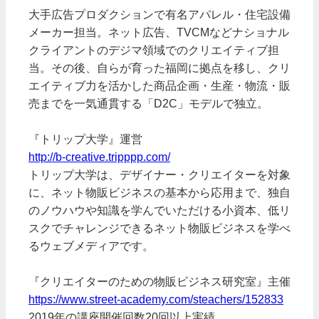
大手広告プロダクションで有名アパレル・住宅設備
メーカー担当。ネット広告、TVCMなどナショナル
クライアントのデジマ領域でのクリエイティブ担
当。その後、自らが育った福岡に拠点を移し、クリ
エイティブ力を活かした商品企画・生産・物流・販
売までを一気通貫する「D2C」モデルで独立。
『トリップ大学』運営
http://b-creative.tripppp.com/
トリップ大学は、デザイナー・クリエイターを対象
に、ネット物販ビジネスの基本から応用まで、独自
のノウハウや知識を学んでいただける小資本、低リ
スクでチャレンジできるネット物販ビジネスを学べ
るウェブメディアです。
『クリエイターのための物販ビジネス研究室』主催
https://www.street-academy.com/steachers/152833
2019年の講座開催回数20回以上実績。