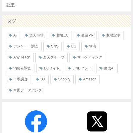
記事
タグ
AI
楽天市場
越境EC
企業PR
取材記事
アンケート調査
SNS
EC
物流
AnyReach
楽天グループ
マーケティング
消費者調査
ECサイト
LINEヤフー
生成AI
市場調査
DX
Shopify
Amazon
帝国データバンク