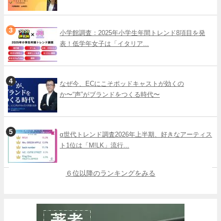
小学館調査：2025年小学生年間トレンド8項目を発
表！低学年女子は「イタリア...
なぜ今、ECにこそポッドキャストが効くの
か〜“声”がブランドをつくる時代〜
α世代トレンド調査2026年上半期、好きなアーティス
ト1位は「M!LK」流行...
６位以降のランキングをみる