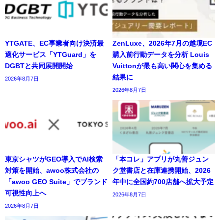
YTGATE、EC事業者向け決済最
ZenLuxe、2026年7月の越境EC
適化サービス「YTGuard」を
購入前行動データを分析 Louis
DGBTと共同展開開始
Vuittonが最も高い関心を集める
結果に
2026年8月7日
2026年8月7日
東京シャツがGEO導入でAI検索
「本コレ」アプリが丸善ジュン
対策を開始、awoo株式会社の
ク堂書店と在庫連携開始、2026
「awoo GEO Suite」でブランド
年中に全国約700店舗へ拡大予定
可視性向上へ
2026年8月7日
2026年8月7日