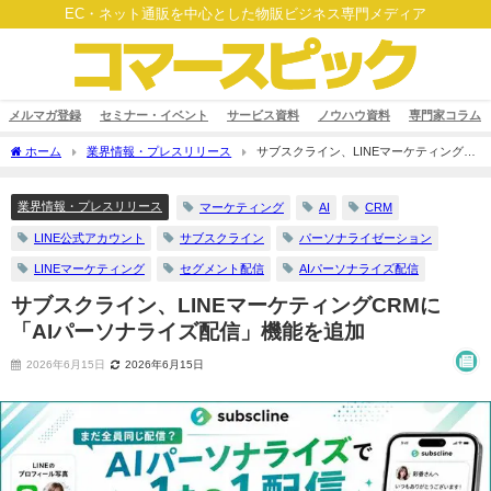
EC・ネット通販を中心とした物販ビジネス専門メディア
メルマガ登録
セミナー・イベント
サービス資料
ノウハウ資料
専門家コラム
ホーム
業界情報・プレスリリース
サブスクライン、LINEマーケティング
CRMに「AIパーソナライズ配信」機能を追加
業界情報・プレスリリース
マーケティング
AI
CRM
LINE公式アカウント
サブスクライン
パーソナライゼーション
LINEマーケティング
セグメント配信
AIパーソナライズ配信
サブスクライン、LINEマーケティングCRMに
「AIパーソナライズ配信」機能を追加
2026年6月15日
2026年6月15日