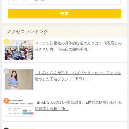
検索
アクセスランキング
ベトナム卸販売の具体的な進め方とは？ 代理店との
付き合い方、小売店の開拓手法...
こじみくさんが語る、バズりをきっかけにファンを
増やした下着ブランド『BELL...
TikTok Shopの利用実態調査、Z世代の購買行動と認
知経路を分析【15...