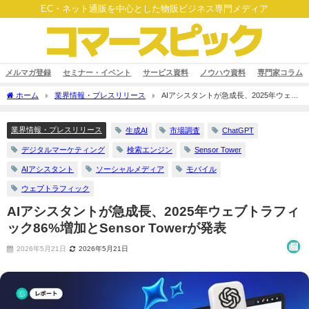
EC・ネット通販を中心とした物販ビジネス専門メディア
メルマガ登録
セミナー・イベント
サービス資料
ノウハウ資料
専門家コラム
ホーム
業界情報・プレスリリース
AIアシスタントが急成長、2025年ウェブ
トラフィック86%増加とSensor Towerが発表
業界情報・プレスリリース
生成AI
市場調査
ChatGPT
デジタルマーケティング
検索エンジン
Sensor Tower
AIアシスタント
ソーシャルメディア
モバイル
ウェブトラフィック
AIアシスタントが急成長、2025年ウェブトラフィ
ック86%増加とSensor Towerが発表
2026年5月21日
2026年5月21日