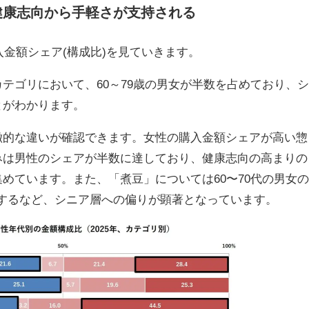
健康志向から手軽さが支持される
入金額シェア(構成比)を見ていきます。
テゴリにおいて、60～79歳の男女が半数を占めており、シ
とがわかります。
徴的な違いが確認できます。女性の購入金額シェアが高い惣
みは男性のシェアが半数に達しており、健康志向の高まりの
めています。また、「煮豆」については60〜70代の男女の
％)に達するなど、シニア層への偏りが顕著となっています。