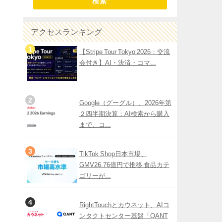
検索
アクセスランキング
【Stripe Tour Tokyo 2026：交流
会付き】AI・決済・コマ...
Google（グーグル）、2026年第
２四半期決算：AI検索から購入
まで、コ...
TikTok Shop日本市場、
GMV26.76億円で推移 食品カテ
ゴリーが...
RightTouchとカウネット、AIコ
ンタクトセンター基盤「QANT