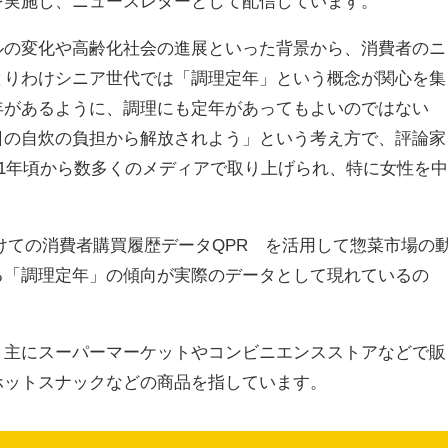
を実施し、ニュースレターとして配信しています。
ルの変化や高齢化社会の進展といった背景から、消費者のニ
とりわけシニア世代では「調理定年」という概念が関心を集
年があるように、調理にも定年があってもよいのではない
日の自炊の負担から解放されよう」という考え方で、評論家
21年頃から数多くのメディアで取り上げられ、特に女性を中
にかけての消費者購買履歴データQPR™を活用して惣菜市場の
る「調理定年」の傾向が実際のデータとして現れているの
、主にスーパーマーケットやコンビニエンスストアなどで販
ホットスナックなどの商品を指しています。