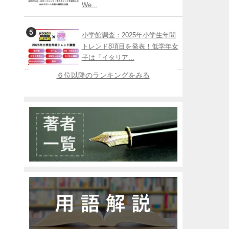
We...
小学館調査：2025年小学生年間
トレンド8項目を発表！低学年女
子は「イタリア...
６位以降のランキングをみる