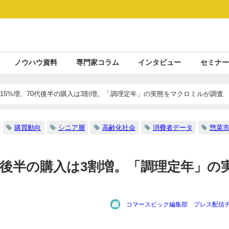
ノウハウ資料
専門家コラム
インタビュー
セミナー
15%増、70代後半の購入は3割増。「調理定年」の実態をマクロミルが調査
購買動向
シニア層
高齢化社会
消費者データ
惣菜
0代後半の購入は3割増。「調理定年」の
コマースピック編集部 プレス配信