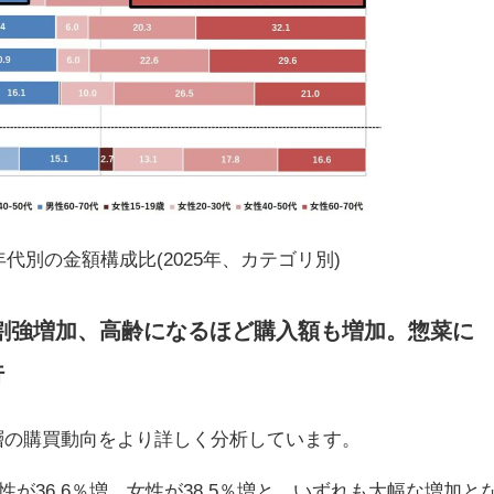
代別の金額構成比(2025年、カテゴリ別)
で3割強増加、高齢になるほど購入額も増加。惣菜に
行
層の購買動向をより詳しく分析しています。
性が36.6％増、女性が38.5％増と、いずれも大幅な増加と