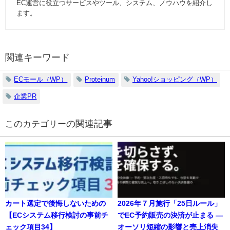
EC運営に役立つサービスやツール、システム、ノウハウを紹介し
ます。
関連キーワード
ECモール（WP）
Proteinum
Yahoo!ショッピング（WP）
企業PR
の関連記事
カート選定で後悔しないための
2026年７月施行「25日ルール」
【ECシステム移行検討の事前チ
でEC予約販売の決済が止まる ―
ェック項目34】
オーソリ短縮の影響と売上消失