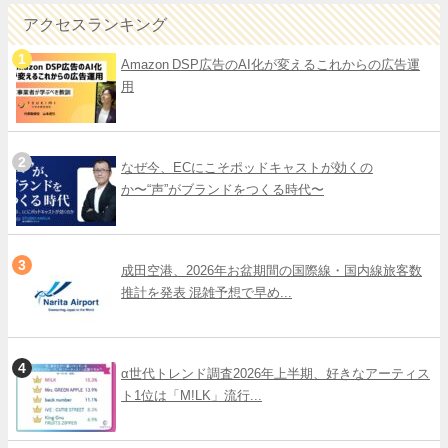
アクセスランキング
Amazon DSP広告のAI化が変えるこれからの広告運
用
なぜ今、ECにこそポッドキャストが効くの
か〜“声”がブランドをつくる時代〜
成田空港、2026年お盆期間の国際線・国内線旅客数
推計を発表 混雑予想で早め...
α世代トレンド調査2026年上半期、好きなアーティス
ト1位は「M!LK」流行...