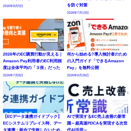
を防ぐ対策
2026年8月5日
2026年7月13日
2026年のEC購買行動が見える｜
何から始める?導入検討者のため
Amazon Pay利用者のEC利用頻
の入門ガイド「できるAmazon
度は全体平均の「３倍」だった
Pay」を無料公開
2026年7月8日
2026年6月26日
【ECデータ連携ガイドブック】
AIで実現するEC売上改善の新常
ECシステムリプレイス時、デー
識～超高速PDCAを実現する次世
タ連携・統合で失敗しないため
代AI活用～