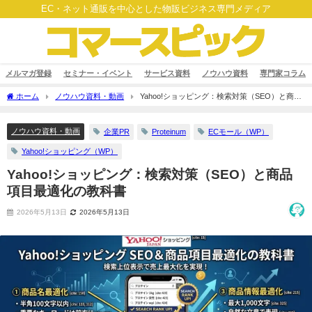
EC・ネット通販を中心とした物販ビジネス専門メディア
メルマガ登録
セミナー・イベント
サービス資料
ノウハウ資料
専門家コラム
ホーム
ノウハウ資料・動画
Yahoo!ショッピング：検索対策（SEO）と商品
項目最適化の教科書
ノウハウ資料・動画
企業PR
Proteinum
ECモール（WP）
Yahoo!ショッピング（WP）
Yahoo!ショッピング：検索対策（SEO）と商品
項目最適化の教科書
2026年5月13日
2026年5月13日