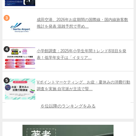
成田空港、2026年お盆期間の国際線・国内線旅客数
推計を発表 混雑予想で早め...
小学館調査：2025年小学生年間トレンド8項目を発
表！低学年女子は「イタリア...
Vポイントマーケティング、お盆・夏休みの消費行動
調査を実施 自宅派が主流で賢...
６位以降のランキングをみる