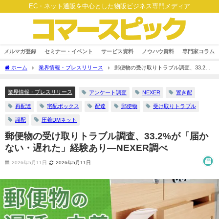
EC・ネット通販を中心とした物販ビジネス専門メディア
メルマガ登録
セミナー・イベント
サービス資料
ノウハウ資料
専門家コラム
ホーム
業界情報・プレスリリース
郵便物の受け取りトラブル調査、33.2%
が「届かない・遅れた」経験あり―NEXER調べ
業界情報・プレスリリース
アンケート調査
NEXER
置き配
再配達
宅配ボックス
配達
郵便物
受け取りトラブル
誤配
圧着DMネット
郵便物の受け取りトラブル調査、33.2%が「届か
ない・遅れた」経験あり―NEXER調べ
2026年5月11日
2026年5月11日