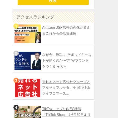
検索
アクセスランキング
Amazon DSP広告のAI化が変え
るこれからの広告運用
なぜ今、ECにこそポッドキャス
トが効くのか〜“声”がブランド
をつくる時代〜
売れるネット広告社グループと
フルッタフルッタ、中国TikTok
ライブコマース...
TikTok、アプリ内EC機能
「TikTok Shop」を6月30日より