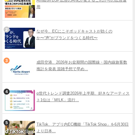
Amazon DSP広告のAI化が変えるこれからの広告運
用
なぜ今、ECにこそポッドキャストが効くの
か〜“声”がブランドをつくる時代〜
成田空港、2026年お盆期間の国際線・国内線旅客数
推計を発表 混雑予想で早め...
α世代トレンド調査2026年上半期、好きなアーティス
ト1位は「M!LK」流行...
TikTok、アプリ内EC機能「TikTok Shop」を6月30日
より日本...