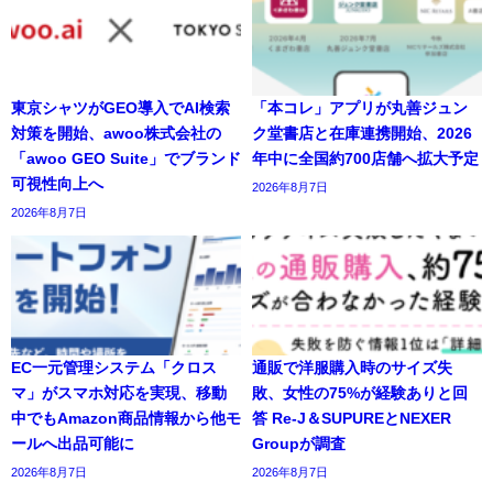
東京シャツがGEO導入でAI検索
「本コレ」アプリが丸善ジュン
対策を開始、awoo株式会社の
ク堂書店と在庫連携開始、2026
「awoo GEO Suite」でブランド
年中に全国約700店舗へ拡大予定
可視性向上へ
2026年8月7日
2026年8月7日
EC一元管理システム「クロス
通販で洋服購入時のサイズ失
マ」がスマホ対応を実現、移動
敗、女性の75%が経験ありと回
中でもAmazon商品情報から他モ
答 Re-J＆SUPUREとNEXER
ールへ出品可能に
Groupが調査
2026年8月7日
2026年8月7日