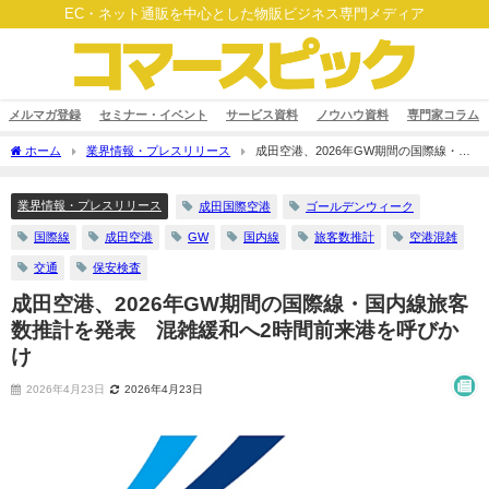
EC・ネット通販を中心とした物販ビジネス専門メディア
メルマガ登録
セミナー・イベント
サービス資料
ノウハウ資料
専門家コラム
ホーム
業界情報・プレスリリース
成田空港、2026年GW期間の国際線・国
内線旅客数推計を発表 混雑緩和へ2時間前来港を呼びかけ
業界情報・プレスリリース
成田国際空港
ゴールデンウィーク
国際線
成田空港
GW
国内線
旅客数推計
空港混雑
交通
保安検査
成田空港、2026年GW期間の国際線・国内線旅客
数推計を発表 混雑緩和へ2時間前来港を呼びか
け
2026年4月23日
2026年4月23日