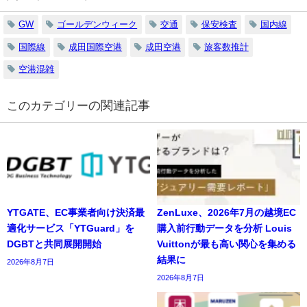
GW
ゴールデンウィーク
交通
保安検査
国内線
国際線
成田国際空港
成田空港
旅客数推計
空港混雑
の関連記事
YTGATE、EC事業者向け決済最
ZenLuxe、2026年7月の越境EC
適化サービス「YTGuard」を
購入前行動データを分析 Louis
DGBTと共同展開開始
Vuittonが最も高い関心を集める
結果に
2026年8月7日
2026年8月7日