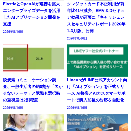
ElasticとOpenAIが連携を拡大、
クレジットカード不正利用が前
エンタープライズデータを活用
年比41%減少、EMV 3-Dセキュ
したAIアプリケーション開発を
ア効果が顕著に「キャッシュレ
支援
スセキュリティレポート2026年
1-3月版」公開
2026年8月6日
2026年8月6日
脱炭素コミュニケーション調
LineupがLINE公式アカウント向
査、一般生活者の約6割が「欠か
け「AIオプション」を正式リリ
せないテーマ」と認識も選択時
ース AI接客とAIカスタマーサポ
の重視度は2割程度
ートで購入前後の対応を自動化
2026年8月6日
2026年8月6日