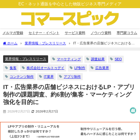
EC・ネット通販を中心とした物販ビジネス専門メディア
メルマガ登録
セミナー・イベント
サービス資料
ノウハウ資料
専門家コラム
ホーム
業界情報・プレスリリース
IT・広告業界の店舗ビジネスにおける
LP・アプリ制作の課題調査、約6割が集客・マーケティング強化を目的に
業界情報・プレスリリース
マーケティング
調査結果
SEO
集客
株式会社オールトゥデイ
LP制作
広告業界
コンテンツ制作
IT業界
アプリ制作
IT・広告業界の店舗ビジネスにおけるLP・アプリ
制作の課題調査、約6割が集客・マーケティング
強化を目的に
2026年2月27日
2026年2月27日