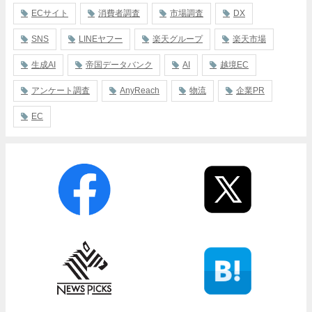
ECサイト
消費者調査
市場調査
DX
SNS
LINEヤフー
楽天グループ
楽天市場
生成AI
帝国データバンク
AI
越境EC
アンケート調査
AnyReach
物流
企業PR
EC