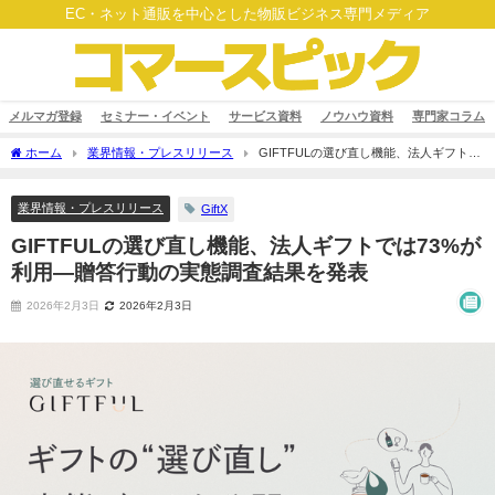
EC・ネット通販を中心とした物販ビジネス専門メディア
メルマガ登録
セミナー・イベント
サービス資料
ノウハウ資料
専門家コラム
ホーム
業界情報・プレスリリース
GIFTFULの選び直し機能、法人ギフトで
は73%が利用―贈答行動の実態調査結果を発表
業界情報・プレスリリース
GiftX
GIFTFULの選び直し機能、法人ギフトでは73%が
利用―贈答行動の実態調査結果を発表
2026年2月3日
2026年2月3日