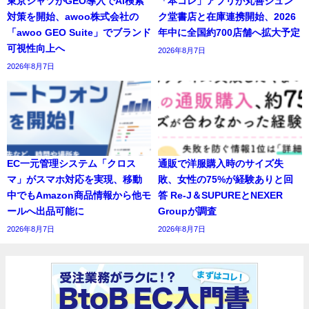
東京シャツがGEO導入でAI検索
「本コレ」アプリが丸善ジュン
対策を開始、awoo株式会社の
ク堂書店と在庫連携開始、2026
「awoo GEO Suite」でブランド
年中に全国約700店舗へ拡大予定
可視性向上へ
2026年8月7日
2026年8月7日
EC一元管理システム「クロス
通販で洋服購入時のサイズ失
マ」がスマホ対応を実現、移動
敗、女性の75%が経験ありと回
中でもAmazon商品情報から他モ
答 Re-J＆SUPUREとNEXER
ールへ出品可能に
Groupが調査
2026年8月7日
2026年8月7日