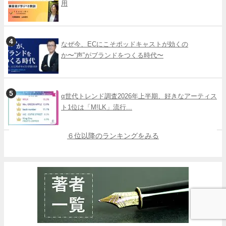
用
なぜ今、ECにこそポッドキャストが効くの
か〜“声”がブランドをつくる時代〜
α世代トレンド調査2026年上半期、好きなアーティス
ト1位は「M!LK」流行...
６位以降のランキングをみる