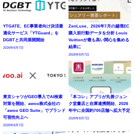
YTGATE、EC事業者向け決済最
ZenLuxe、2026年7月の越境EC
適化サービス「YTGuard」を
購入前行動データを分析 Louis
DGBTと共同展開開始
Vuittonが最も高い関心を集める
結果に
2026年8月7日
2026年8月7日
東京シャツがGEO導入でAI検索
「本コレ」アプリが丸善ジュン
対策を開始、awoo株式会社の
ク堂書店と在庫連携開始、2026
「awoo GEO Suite」でブランド
年中に全国約700店舗へ拡大予定
可視性向上へ
2026年8月7日
2026年8月7日