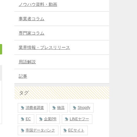
ノウハウ資料・動画
事業者コラム
専門家コラム
業界情報・プレスリリース
用語解説
記事
タグ
消費者調査
物流
Shopify
EC
企業PR
LINEヤフー
帝国データバンク
ECサイト