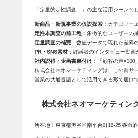
「定量的定性調査™」の主な活用シーンと
新商品・新規事業の仮説探索
：カテゴリーエ
定性本調査の前工程
：象徴的なユーザーの
定量調査の補完
：数値データで現れた差異
PR・SNS素材
：許諾者のインタビュー動画
社内説得・企画書裏付け
：「顧客の声×10
株式会社ネオマーケティングは、この新サ
営業の共通言語として活用できる形で届け
株式会社ネオマーケティン
所在地：東京都渋谷区南平台町16-25 養命酒