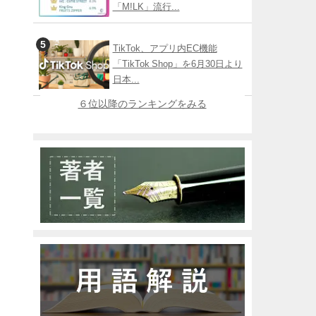
「M!LK」流行...
TikTok、アプリ内EC機能
「TikTok Shop」を6月30日より
日本...
６位以降のランキングをみる