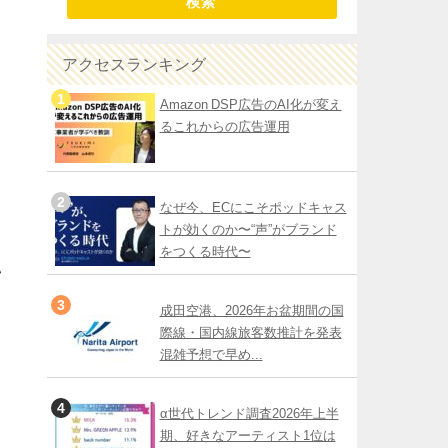
検索
アクセスランキング
Amazon DSP広告のAI化が変え
るこれからの広告運用
なぜ今、ECにこそポッドキャス
トが効くのか〜“声”がブランド
をつくる時代〜
い
成田空港、2026年お盆期間の国
際線・国内線旅客数推計を発表
混雑予想で早め...
α世代トレンド調査2026年上半
期、好きなアーティスト1位は